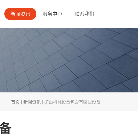
新闻资讯
服务中心
联系我们
首页
|
新闻资讯
|
矿山机械设备包含有哪些设备
备