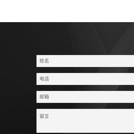
变化大的特点是设计的。具有
尘
结构紧凑，占地面积少，是相
工
同产量单筒烘干占地面积的...