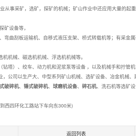
y）是指专业从事采矿，选矿，探矿的机械；矿山作业中还应用大量的
探矿设备等，
弯曲刮板运输机、自移式液压支架、桥式转载机等；有采金属
选机机械、磁选机机械、浮选机机械等。
钻塔）、绞车、动力机和泥浆泵等设备 ，以及机械手和拧管机
，公司以生产大、中型系列矿山机械、选矿设备、冶金机械、
式破碎机
、
锤式破碎机
、
球磨机设备
、
碎石机
、洗石机等选矿设备！
车到西四环化工路站下车向东300米)
返回列表