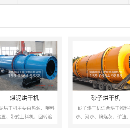
煤泥烘干机
砂子烘干机
泥烘干机主要由热源、喂料
砂子烘干机适合烘干物料
装置、带式上料机、回转滚
沙、河沙、粉煤灰、矿渣
、带式出料机、引风机、除
土、木屑等所有颗粒状、